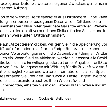
GEWICHTHEBEN
Periodisierung im
Gewichtheben: Strategien
für langfristige Erfolge
Dominic Kutschki
11.06.2024
Mehr lesen