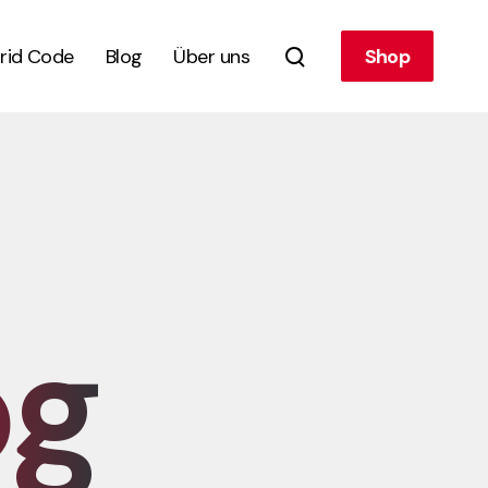
rid Code
Blog
Über uns
Shop
og