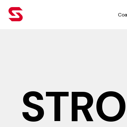
Coa
STR