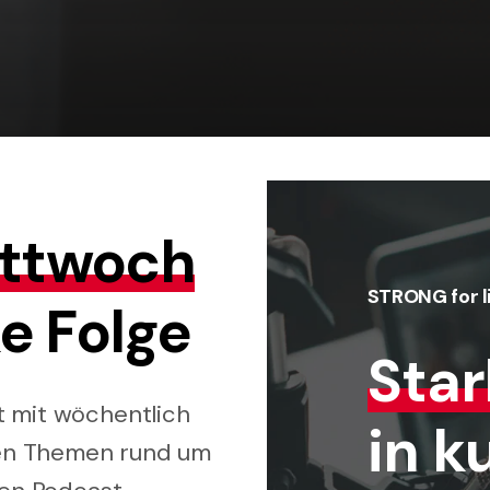
ttwoch
STRONG for l
e Folge
Sta
t mit wöchentlich
in k
en Themen rund um