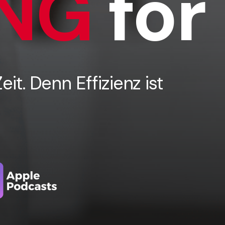
NG
for 
it. Denn Effizienz ist