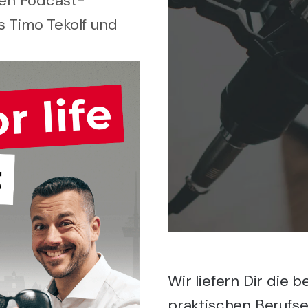
gen Podcast-
s Timo Tekolf und
Wir liefern Dir die 
praktischen Berufs