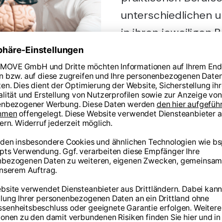
unterschiedlichen u
in ihren jeweiligen
Medizinern, über Oly
Ernährungsexperten
Gemeinsam
STRONG 
n - Als wir STRONG
 ein Ziel vor Augen:
Expertise und
treffen, um Dich