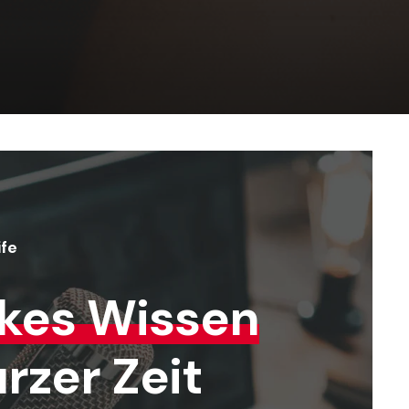
ife
rkes Wissen
urzer Zeit