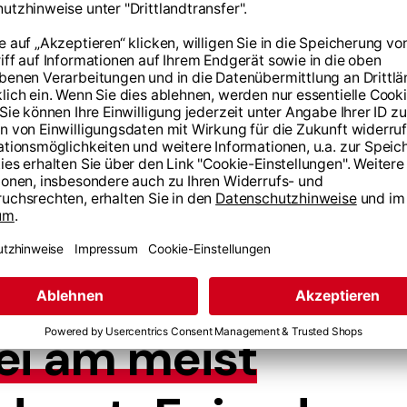
tät und optimaler
>
6,000
+
Minuten an Content
ei am meist